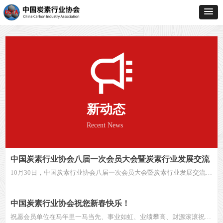
新动态
Recent News
中国炭素行业协会八届一次会员大会暨炭素行业发展交流
会议隆重召开
10月30日，中国炭素行业协会八届一次会员大会暨炭素行业发展交流会
议在成都隆重召开。会议以深入学习习近平新时代中国特色社会主义思
想、全面贯彻党的二十届四中全会及“十五五”规划建议精神，落实国家
关于炭素工业提质升级、建设现代化产业体系的部署为指导，分析新形
中国炭素行业协会祝您新春快乐！
势新挑战，凝聚共识，推动行业高质量发展。大会汇聚政府部门、炭素
祝愿会员单位在马年里一马当先、事业如虹、业绩攀高、财源滚滚祝愿
企业、行业上下游产业链企业、科研机构、大专院校及相关领域600余