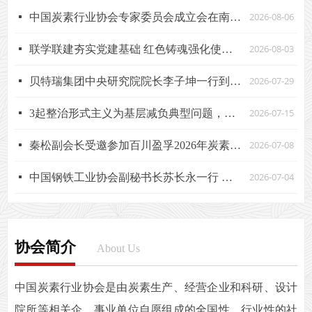
2026-08-06
넷
中国炭素行业协会专家委员会成立会在南通召开
2026-08-03
넷
联学联建夯实党建基础 红色铸魂强化使命担当——中国炭素行业协会党支部与河北顺天电极有限公司党委联合开展主题党日活动
2026-07-29
넷
贝特瑞集团中央研究院院长李子坤一行到访中国炭素行业协会交流座谈
2026-07-15
넷
3起整治形式主义为基层减负典型问题，公开通报！
2026-07-08
넷
秦松副会长受邀参加百川盈孚2026年炭素产业链市场研讨会暨客户见面会并做大会发言
2026-07-04
넷
中国钢铁工业协会副秘书长苏长永一行 莅临中国炭素行业协会交流指导
协会简介
About Us
中国炭素行业协会是由炭素生产、经营企业和科研、设计
院所等相关企、事业单位自愿组成的全国性、行业性的社