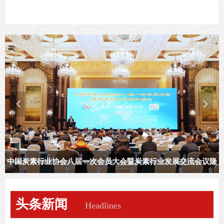
全体同仁阖家安康、万事顺逐！
人参加会议。
넳
넲
中国炭素行业协会八届一次会员大会暨炭素行业发展交流会议隆
重召开
头条新闻
Headlines